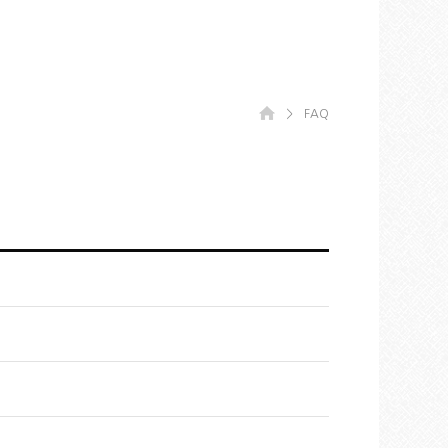
＞
FAQ