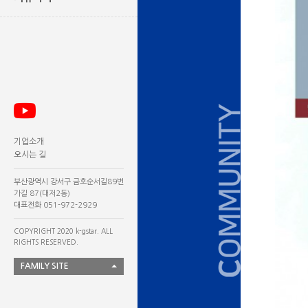
기업소개
오시는 길
부산광역시 강서구 금호순서길89번
가길 87(대저2동)
대표전화 051-972-2929
COPYRIGHT 2020 k-gstar. ALL
RIGHTS RESERVED.
FAMILY SITE