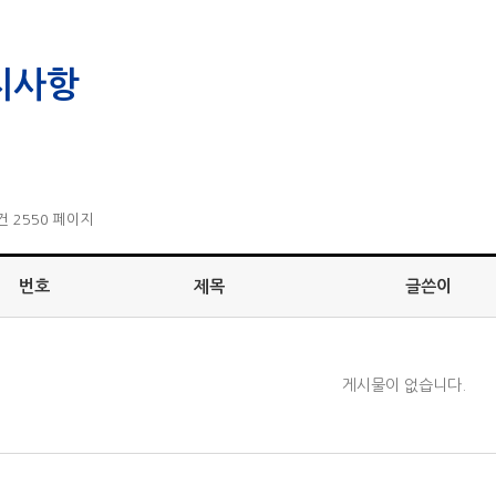
지사항
1건
2550 페이지
번호
제목
글쓴이
게시물이 없습니다.