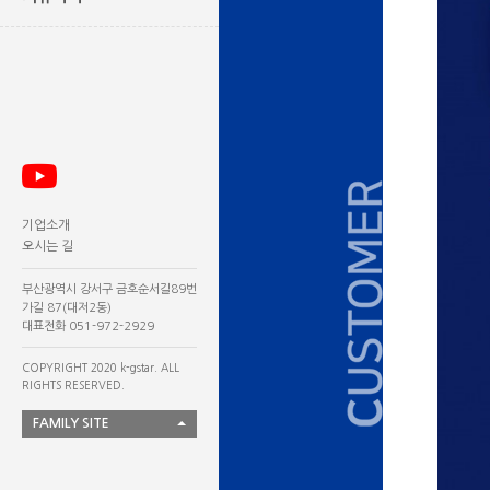
기업소개
오시는 길
부산광역시 강서구 금호순서길89번
가길 87(대저2동)
대표전화 051-972-2929
COPYRIGHT 2020 k-gstar. ALL
RIGHTS RESERVED.
FAMILY SITE