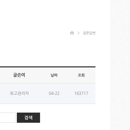
＞
질문답변
글쓴이
날짜
조회
최고관리자
04-22
163717