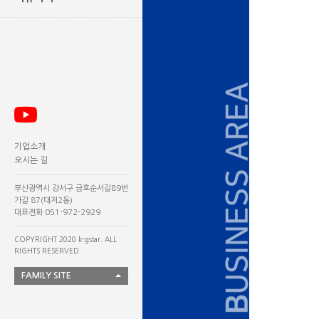
기업소개
오시는 길
부산광역시 강서구 금호순서길89번
가길 87(대저2동)
대표전화 051-972-2929
COPYRIGHT 2020 k-gstar. ALL
RIGHTS RESERVED.
FAMILY SITE