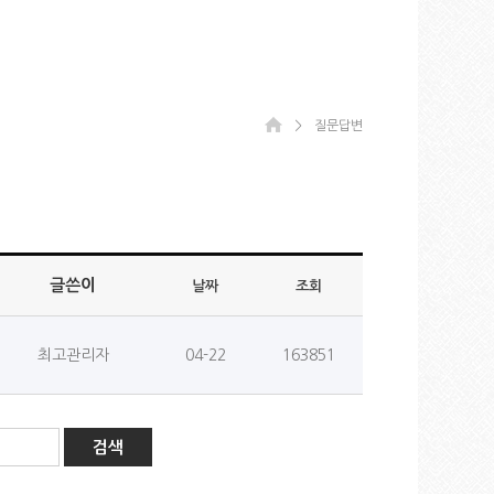
＞
질문답변
글쓴이
날짜
조회
최고관리자
04-22
163851