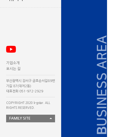
기업소개
오시는 길
부산광역시 강서구 금호순서길89번
가길 87(대저2동)
대표전화 051-972-2929
COPYRIGHT 2020 k-gstar. ALL
RIGHTS RESERVED.
FAMILY SITE