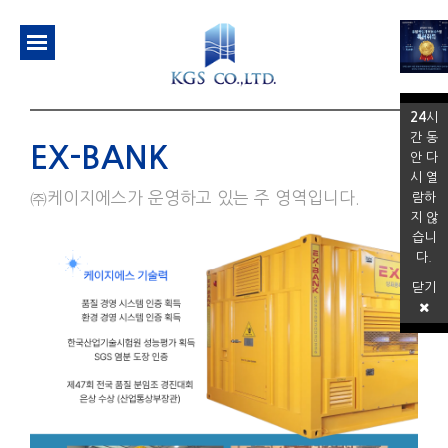
24
시
간 동
EX-BANK
안 다
시 열
㈜케이지에스가 운영하고 있는 주 영역입니다.
람하
지 않
습니
다.
닫기